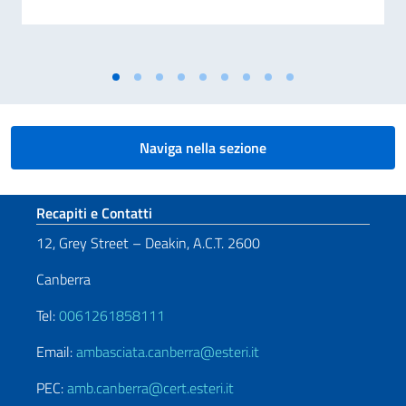
Naviga nella sezione
Sezione footer
Recapiti e Contatti
12, Grey Street – Deakin, A.C.T. 2600
Canberra
Tel:
0061261858111
Email:
ambasciata.canberra@esteri.it
PEC:
amb.canberra@cert.esteri.it