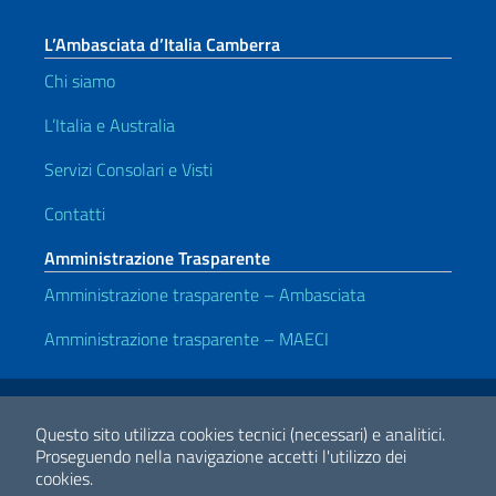
L’Ambasciata d’Italia Camberra
Chi siamo
L’Italia e Australia
Servizi Consolari e Visti
Contatti
Amministrazione Trasparente
Amministrazione trasparente – Ambasciata
Amministrazione trasparente – MAECI
Link Utili
Note legali
Privacy e cookie policy
Dichiarazione di accessibilità
Questo sito utilizza cookies tecnici (necessari) e analitici.
Proseguendo nella navigazione accetti l'utilizzo dei
cookies.