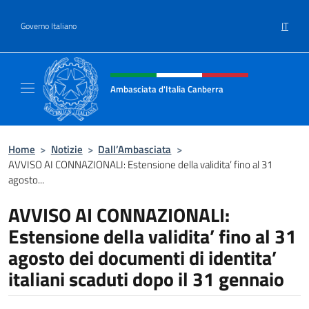
Salta al contenuto
IT
Governo Italiano
Intestazione sito, social e menù
Ambasciata d'Italia Canberra
Il sito ufficiale dell'Ambasciata d'Italia Canb
Home
>
Notizie
>
Dall’Ambasciata
>
AVVISO AI CONNAZIONALI: Estensione della validita’ fino al 31
agosto...
AVVISO AI CONNAZIONALI:
Estensione della validita’ fino al 31
agosto dei documenti di identita’
italiani scaduti dopo il 31 gennaio