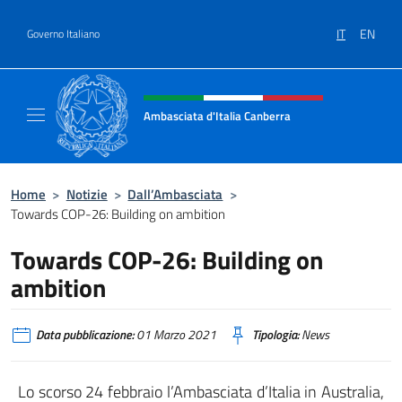
Salta al contenuto
IT
EN
Governo Italiano
Intestazione sito, social e menù
Ambasciata d'Italia Canberra
Il sito ufficiale dell'Ambasciata d'Italia Canb
Home
>
Notizie
>
Dall’Ambasciata
>
Towards COP-26: Building on ambition
Towards COP-26: Building on
ambition
Data pubblicazione:
01 Marzo 2021
Tipologia:
News
Lo scorso 24 febbraio l’Ambasciata d’Italia in Australia,