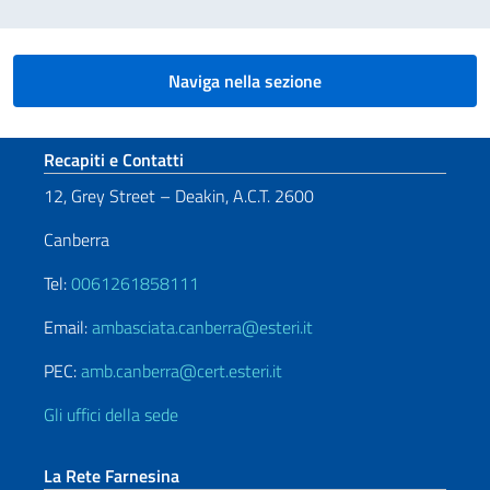
Naviga nella sezione
Sezione footer
Recapiti e Contatti
12, Grey Street – Deakin, A.C.T. 2600
Canberra
Tel:
0061261858111
Email:
ambasciata.canberra@esteri.it
PEC:
amb.canberra@cert.esteri.it
Gli uffici della sede
La Rete Farnesina