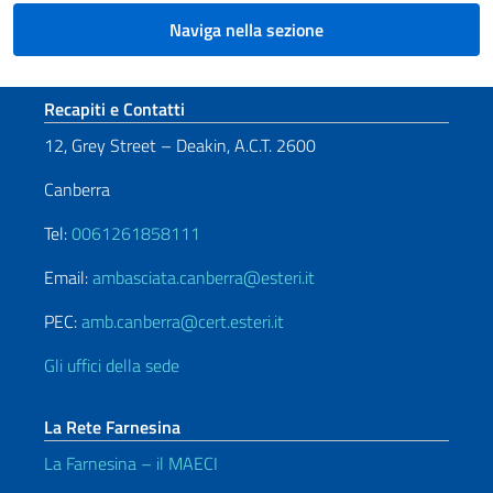
Naviga nella sezione
Sezione footer
Recapiti e Contatti
12, Grey Street – Deakin, A.C.T. 2600
Canberra
Tel:
0061261858111
Email:
ambasciata.canberra@esteri.it
PEC:
amb.canberra@cert.esteri.it
Gli uffici della sede
La Rete Farnesina
La Farnesina – il MAECI