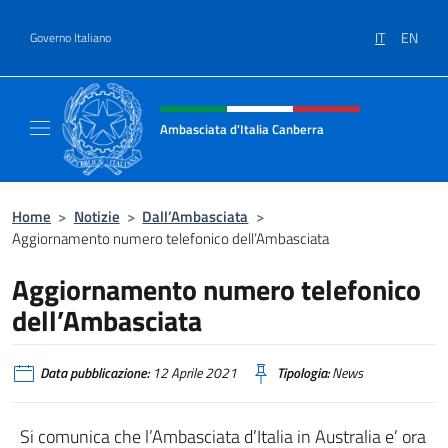
Salta al contenuto
IT
EN
Governo Italiano
Intestazione sito, social e menù
Ambasciata d'Italia Canberra
Il sito ufficiale dell'Ambasciata d'Italia Canb
Home
>
Notizie
>
Dall’Ambasciata
>
Aggiornamento numero telefonico dell’Ambasciata
Aggiornamento numero telefonico
dell’Ambasciata
Data pubblicazione:
12 Aprile 2021
Tipologia:
News
Si comunica che l’Ambasciata d’Italia in Australia e’ ora