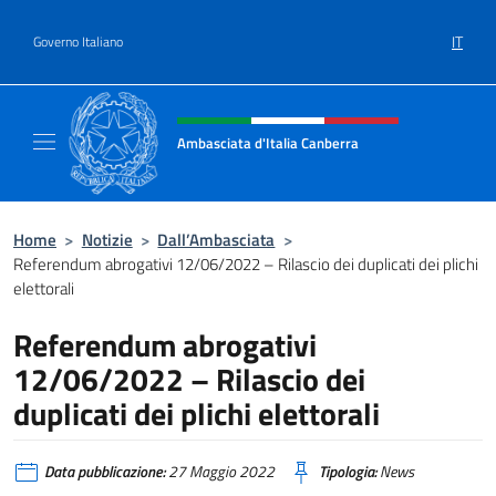
Salta al contenuto
IT
Governo Italiano
Intestazione sito, social e menù
Ambasciata d'Italia Canberra
Il sito ufficiale dell'Ambasciata d'Italia Canb
Home
>
Notizie
>
Dall’Ambasciata
>
Referendum abrogativi 12/06/2022 – Rilascio dei duplicati dei plichi
elettorali
Referendum abrogativi
12/06/2022 – Rilascio dei
duplicati dei plichi elettorali
Data pubblicazione:
27 Maggio 2022
Tipologia:
News