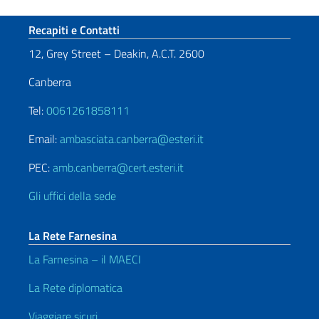
Sezione footer
Recapiti e Contatti
12, Grey Street – Deakin, A.C.T. 2600
Canberra
Tel:
0061261858111
Email:
ambasciata.canberra@esteri.it
PEC:
amb.canberra@cert.esteri.it
Gli uffici della sede
La Rete Farnesina
La Farnesina – il MAECI
La Rete diplomatica
Viaggiare sicuri