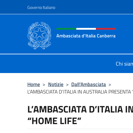
Salta al contenuto
Governo Italiano
Intestazione sito, social 
Ambasciata d'Italia Canberra
Il sito ufficiale dell'Ambasciata d'I
Chi sia
Home
>
Notizie
>
Dall’Ambasciata
>
L’AMBASCIATA D’ITALIA IN AUSTRALIA PRESENTA 
L’AMBASCIATA D’ITALIA 
“HOME LIFE”