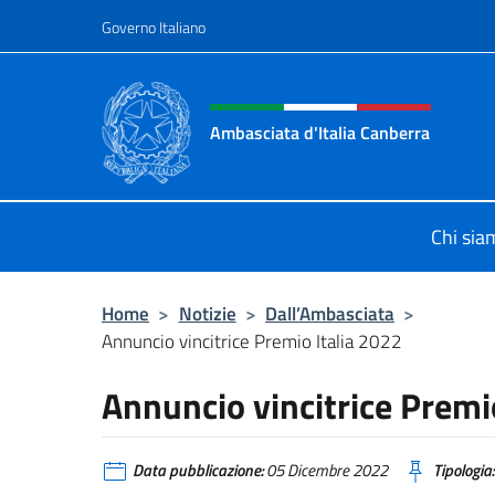
Salta al contenuto
Governo Italiano
Intestazione sito, social 
Ambasciata d'Italia Canberra
Il sito ufficiale dell'Ambasciata d'I
Chi sia
Home
>
Notizie
>
Dall’Ambasciata
>
Annuncio vincitrice Premio Italia 2022
Annuncio vincitrice Premi
Data pubblicazione:
05 Dicembre 2022
Tipologia: