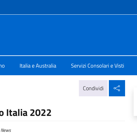
e menù
talia Canberra
mo
Italia e Australia
Servizi Consolari e Visti
Condi
Condividi
o Italia 2022
News