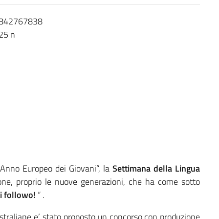
’”Anno Europeo dei Giovani”, la
Settimana della Lingua
ione, proprio le nuove generazioni, che ha come sotto
ti followo!
“ .
australiane e’ stato proposto un concorso con produzione