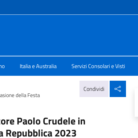
e menù
talia Canberra
mo
Italia e Australia
Servizi Consolari e Visti
Condi
Condividi
asione della Festa
ore Paolo Crudele in
la Repubblica 2023