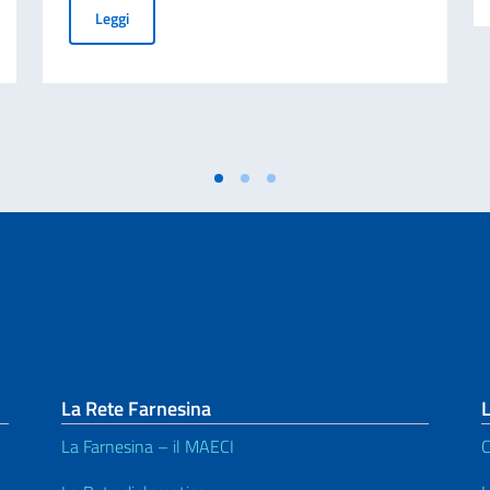
liano nel mondo
Business insight from Italy – a letter to international i
Leggi
La Rete Farnesina
L
La Farnesina – il MAECI
C