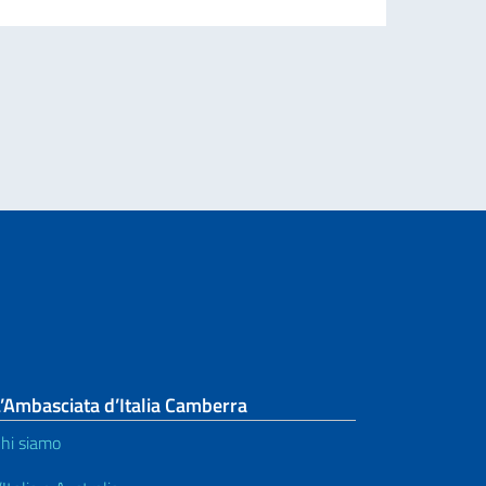
nvestors
’Ambasciata d’Italia Camberra
hi siamo