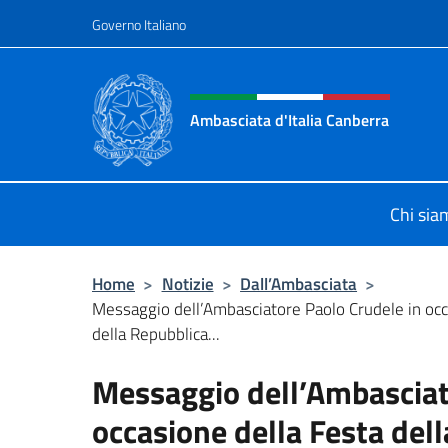
Salta al contenuto
Governo Italiano
Intestazione sito, social 
Ambasciata d'Italia Canberra
Il sito ufficiale dell'Ambasciata d'I
Chi sia
Home
>
Notizie
>
Dall’Ambasciata
>
Messaggio dell’Ambasciatore Paolo Crudele in occ
della Repubblica...
Messaggio dell’Ambasciat
occasione della Festa del