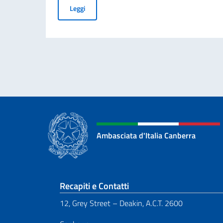
Giornata nazionale del sacrificio del lavoro ita
Leggi
Ambasciata d'Italia Canberra
Sezione footer
Recapiti e Contatti
12, Grey Street – Deakin, A.C.T. 2600