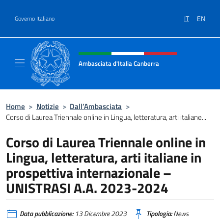
Salta al contenuto
IT
EN
Governo Italiano
Intestazione sito, social e menù
Ambasciata d'Italia Canberra
Il sito ufficiale dell'Ambasciata d'Italia Canb
Home
>
Notizie
>
Dall’Ambasciata
>
Corso di Laurea Triennale online in Lingua, letteratura, arti italiane...
Corso di Laurea Triennale online in
Lingua, letteratura, arti italiane in
prospettiva internazionale –
UNISTRASI A.A. 2023-2024
Data pubblicazione:
13 Dicembre 2023
Tipologia:
News