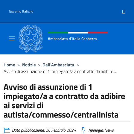
Salta al contenuto
IT
Governo Italiano
Intestazione sito, social e menù
Ambasciata d'Italia Canberra
Il sito ufficiale dell'Ambasciata d'Italia Canb
Home
>
Notizie
>
Dall’Ambasciata
>
Avviso di assunzione di 1 impiegato/a a contratto da adibire...
Avviso di assunzione di 1
impiegato/a a contratto da adibire
ai servizi di
autista/commesso/centralinista
Data pubblicazione:
26 Febbraio 2024
Tipologia:
News