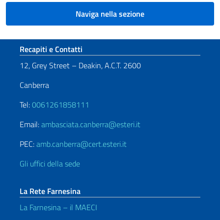
Naviga nella sezione
Sezione footer
Recapiti e Contatti
12, Grey Street – Deakin, A.C.T. 2600
Canberra
Tel:
0061261858111
Email:
ambasciata.canberra@esteri.it
PEC:
amb.canberra@cert.esteri.it
Gli uffici della sede
La Rete Farnesina
La Farnesina – il MAECI