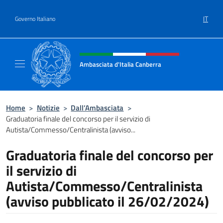
Salta al contenuto
IT
Governo Italiano
Intestazione sito, social e menù
Ambasciata d'Italia Canberra
Il sito ufficiale dell'Ambasciata d'Italia Canb
Home
>
Notizie
>
Dall’Ambasciata
>
Graduatoria finale del concorso per il servizio di
Autista/Commesso/Centralinista (avviso...
Graduatoria finale del concorso per
il servizio di
Autista/Commesso/Centralinista
(avviso pubblicato il 26/02/2024)