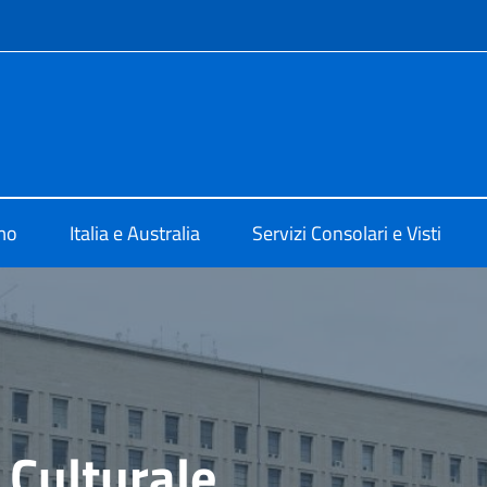
e menù
talia Canberra
mo
Italia e Australia
Servizi Consolari e Visti
 Culturale