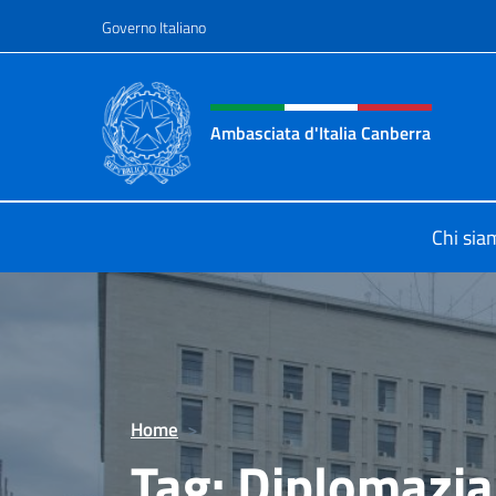
Salta al contenuto
Governo Italiano
Intestazione sito, social 
Ambasciata d'Italia Canberra
Il sito ufficiale dell'Ambasciata d'I
Chi sia
Home
>
Tag:
Diplomazia