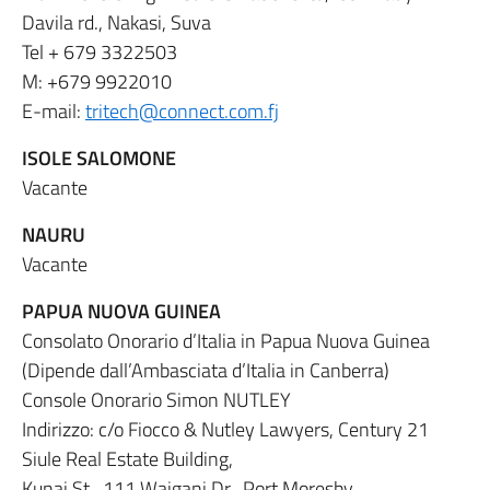
Davila rd., Nakasi, Suva
Tel + 679 3322503
M: +679 9922010
E-mail:
tritech@connect.com.fj
ISOLE SALOMONE
Vacante
NAURU
Vacante
PAPUA NUOVA GUINEA
Consolato Onorario d’Italia in Papua Nuova Guinea
(Dipende dall’Ambasciata d’Italia in Canberra)
Console Onorario Simon NUTLEY
Indirizzo: c/o Fiocco & Nutley Lawyers, Century 21
Siule Real Estate Building,
Kunai St., 111 Waigani Dr., Port Moresby