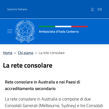
Salta al contenuto
IT
EN
Governo Italiano
Intestazione sito, social e menù
Ambasciata d'Italia Canberra
Il sito ufficiale dell'Ambasciata d'Italia Canb
Home
>
Chi siamo
>
La rete consolare
La rete consolare
Rete consolare in Australia e nei Paesi di
accreditamento secondario
La rete consolare in Australia si compone di due
Consolati Generali (Melbourne, Sydney) e tre Consolati