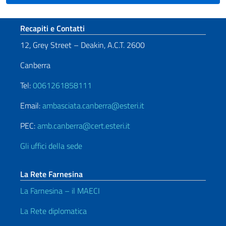
Sezione footer
Recapiti e Contatti
12, Grey Street – Deakin, A.C.T. 2600
Canberra
Tel:
0061261858111
Email:
ambasciata.canberra@esteri.it
PEC:
amb.canberra@cert.esteri.it
Gli uffici della sede
La Rete Farnesina
La Farnesina – il MAECI
La Rete diplomatica