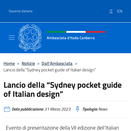
Salta al contenuto
IT
EN
Governo Italiano
Intestazione sito, social e menù
Ambasciata d'Italia Canberra
Il sito ufficiale dell'Ambasciata d'Italia Canb
Home
>
Notizie
>
Dall’Ambasciata
>
Lancio della “Sydney pocket guide of Italian design”
Lancio della “Sydney pocket guide
of Italian design”
Data pubblicazione:
31 Marzo 2023
Tipologia:
News
Evento di presentazione della VII edizione dell’Italian