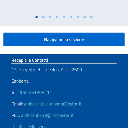
Naviga nella sezione
Sezione footer
Recapiti e Contatti
12, Grey Street – Deakin, A.C.T. 2600
Canberra
Tel:
0061261858111
Email:
ambasciata.canberra@esteri.it
PEC:
amb.canberra@cert.esteri.it
Gli uffici della sede