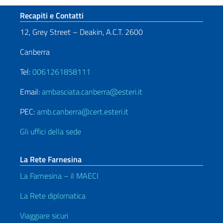
Sezione footer
Recapiti e Contatti
12, Grey Street – Deakin, A.C.T. 2600
Canberra
Tel:
0061261858111
Email:
ambasciata.canberra@esteri.it
PEC:
amb.canberra@cert.esteri.it
Gli uffici della sede
La Rete Farnesina
La Farnesina – il MAECI
La Rete diplomatica
Viaggiare sicuri