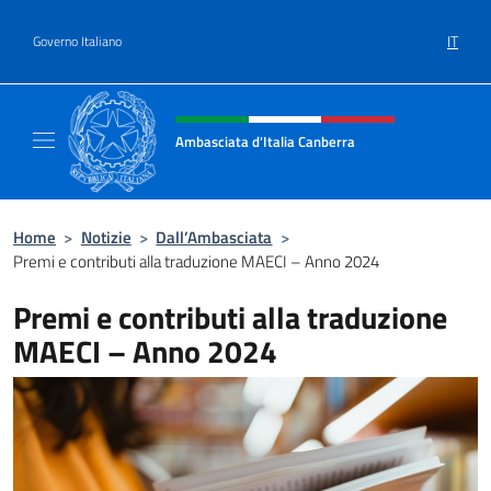
Salta al contenuto
IT
Governo Italiano
Intestazione sito, social e menù
Ambasciata d'Italia Canberra
Il sito ufficiale dell'Ambasciata d'Italia Canb
Home
>
Notizie
>
Dall’Ambasciata
>
Premi e contributi alla traduzione MAECI – Anno 2024
Premi e contributi alla traduzione
MAECI – Anno 2024