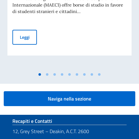
Internazionale (MAECI) offre borse di studio in favore
di studenti stranieri e cittadini...
Borse di studio offerte dal Governo italiano a studenti strani
Leggi
Naviga nella sezione
Sezione footer
Recapiti e Contatti
12, Grey Street – Deakin, A.C.T. 2600