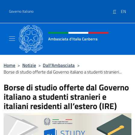
Salta al contenuto
IT
EN
Governo Italiano
Intestazione sito, social e menù
Ambasciata d'Italia Canberra
Il sito ufficiale dell'Ambasciata d'Italia Canb
Home
>
Notizie
>
Dall’Ambasciata
>
Borse di studio offerte dal Governo italiano a studenti stranieri...
Borse di studio offerte dal Governo
italiano a studenti stranieri e
italiani residenti all’estero (IRE)