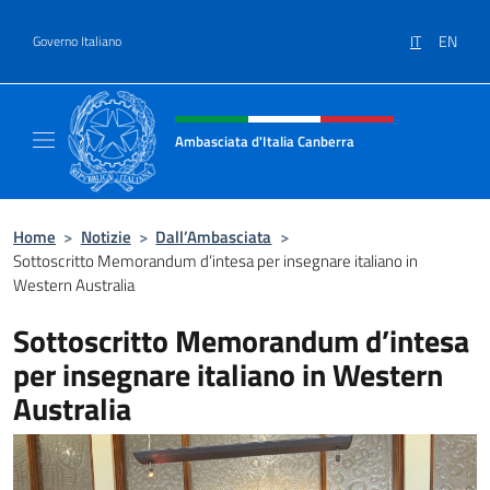
Salta al contenuto
IT
EN
Governo Italiano
Intestazione sito, social e menù
Ambasciata d'Italia Canberra
Il sito ufficiale dell'Ambasciata d'Italia Canb
Home
>
Notizie
>
Dall’Ambasciata
>
Sottoscritto Memorandum d’intesa per insegnare italiano in
Western Australia
Sottoscritto Memorandum d’intesa
per insegnare italiano in Western
Australia