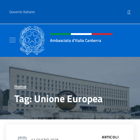
Salta al contenuto
IT
Governo Italiano
Intestazione sito, social e menù
Ambasciata d'Italia Canberra
Il sito ufficiale dell'Ambasciata d'Italia Canb
Home
>
Tag:
Unione Europea
ARTICOLI
12 GIUGNO 2025