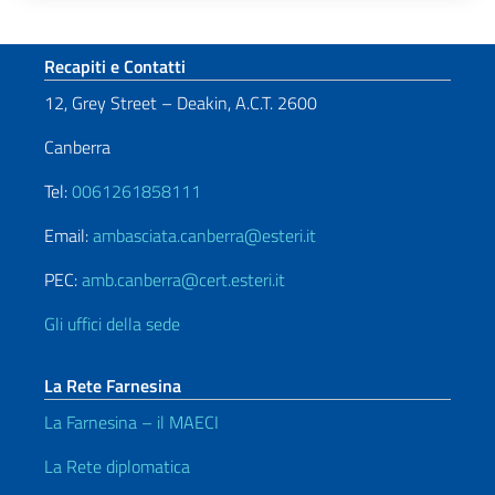
Paginazione
Sezione footer
Recapiti e Contatti
12, Grey Street – Deakin, A.C.T. 2600
Canberra
Tel:
0061261858111
Email:
ambasciata.canberra@esteri.it
PEC:
amb.canberra@cert.esteri.it
Gli uffici della sede
La Rete Farnesina
La Farnesina – il MAECI
La Rete diplomatica