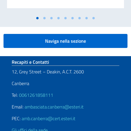
Naviga nella sezione
Sezione footer
Recapiti e Contatti
12, Grey Street – Deakin, A.C.T. 2600
Canberra
Tel:
0061261858111
Email:
ambasciata.canberra@esteri.it
PEC:
amb.canberra@cert.esteri.it
Gli uffici della sede