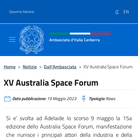
Salta al contenuto
IT
EN
Governo Italiano
Intestazione sito, social e menù
Ambasciata d'Italia Canberra
Il sito ufficiale dell'Ambasciata d'Italia Canb
Home
>
Notizie
>
Dall’Ambasciata
>
XV Australia Space Forum
XV Australia Space Forum
Data pubblicazione:
19 Maggio 2023
Tipologia:
News
Si e’ svolta ad Adelaide lo scorso 9 maggio la 15a
edizione dello Australia Space Forum, manifestazione
che riunisce i principali attori della industria e della