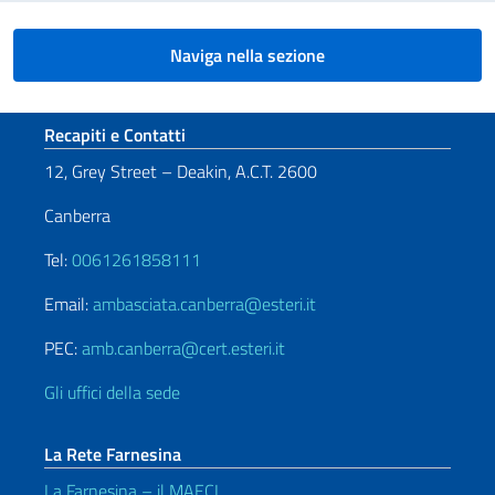
Naviga nella sezione
Sezione footer
Recapiti e Contatti
12, Grey Street – Deakin, A.C.T. 2600
Canberra
Tel:
0061261858111
Email:
ambasciata.canberra@esteri.it
PEC:
amb.canberra@cert.esteri.it
Gli uffici della sede
La Rete Farnesina
La Farnesina – il MAECI