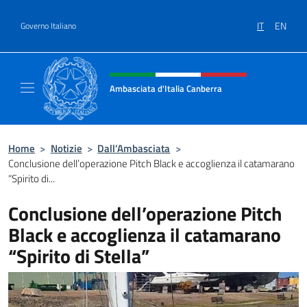
Salta al contenuto
IT
EN
Governo Italiano
Intestazione sito, social e menù
Ambasciata d'Italia Canberra
Il sito ufficiale dell'Ambasciata d'Italia Canb
Home
>
Notizie
>
Dall’Ambasciata
>
Conclusione dell’operazione Pitch Black e accoglienza il catamarano
“Spirito di...
Conclusione dell’operazione Pitch
Black e accoglienza il catamarano
“Spirito di Stella”